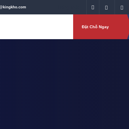
o@kingkho.com
Đặt Chỗ Ngay