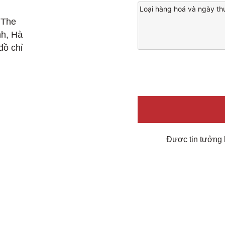
Loại
hàng
 The
hoá
nh, Hà
và
đồ chỉ
ngày
thuê
dự
kiến/
Items
to
store
Được tin tưởng 