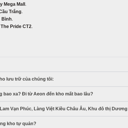
ty Mega Mall
.
Cầu Trắng
.
 Bình
.
u
The Pride CT2
.
kho lưu trữ của chúng tôi:
 bao xa? Đi từ Aeon đến kho mất bao lâu?
Lam Vạn Phúc, Làng Việt Kiều Châu Âu, Khu đô thị Dương
ong kho tự quản?