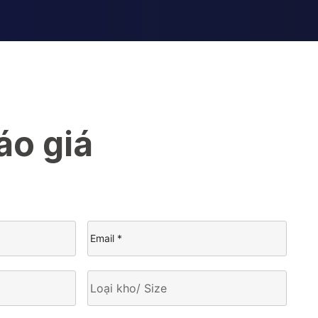
áo giá
Email
(Required)
Loại
kho/
Size