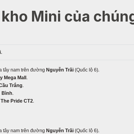
kho Mini của chúng
.
ía tây nam trên đường
Nguyễn Trãi
(Quốc lộ 6).
ty Mega Mall
.
Cầu Trắng
.
 Bình
.
u
The Pride CT2
.
ía tây nam trên đường
Nguyễn Trãi
(Quốc lộ 6).