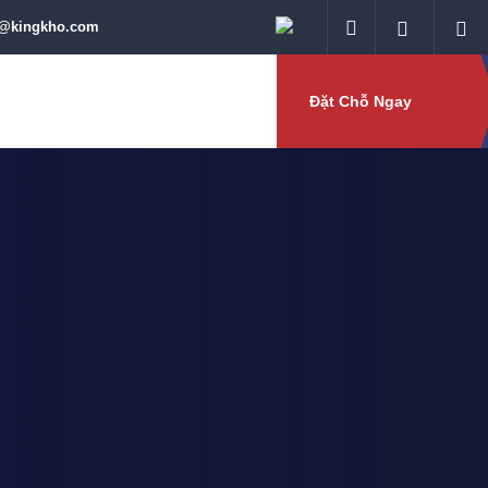
o@kingkho.com
Đặt Chỗ Ngay