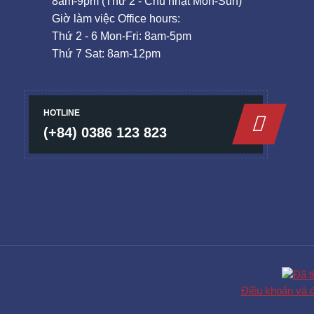
8am-9pm (Thứ 2 - Chủ nhật Mon-Sun)
Giờ làm việc Office hours:
Thứ 2 - 6 Mon-Fri: 8am-5pm
Thứ 7 Sat: 8am-12pm
HOTLINE
(+84) 0386 123 823
Điều khoản và đ