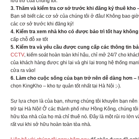
lưu trữ của chúng tôi.
3. Thăm và kiểm tra cơ sở trước khi đăng ký thuê kho 
Bạn sẽ biết các cơ sở của chúng tôi ở đâu! Không bao giờ
các cơ sở trước khi đăng ký!
4. Kiểm tra xem nhà kho có được bảo trì tốt hay không
cấp chỗ đỗ xe tốt
5. Kiểm tra và yêu cầu được cung cấp các thông tin bả
CCTV
, kiểm soát hoàn toàn khí hậu, chỉ mở 24/7 cho khá
của khách hàng được ghi lại và ghi lại trong hệ thống mạn
cửa ra vào!
6. Làm cho cuộc sống của bạn trở nên dễ dàng hơn
–
h
chọn KingKho – kho tự quản tốt nhất tại Hà Nội ;-).
Sự lựa chọn là của bạn, nhưng chúng tôi khuyên bạn nên 
trữ tại Hà Nội! Ở các thành phố như Hồng Kông, chúng tô
hữu tòa nhà của họ mà chỉ thuê nó. Đây là một rủi ro lớn và 
rất vui khi sở hữu hoàn toàn tòa nhà.