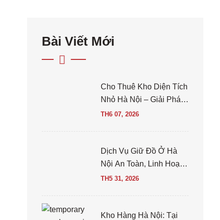
Bài Viết Mới
Cho Thuê Kho Diện Tích
Nhỏ Hà Nội – Giải Pháp
Lưu Trữ Linh Hoạt Cho
TH6 07, 2026
Cá Nhân Và Doanh Ngh
Dịch Vụ Giữ Đồ Ở Hà
Nội An Toàn, Linh Hoạt
KingKho
TH5 31, 2026
Kho Hàng Hà Nội: Tại