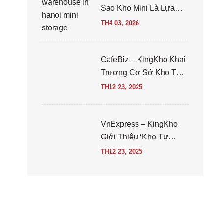
Sao Kho Mini Là Lựa
Chọn Tốt Hơn?
TH4 03, 2026
CafeBiz – KingKho Khai
Trương Cơ Sở Kho Tự
Quản Mới Sở Hữu 100%
TH12 23, 2025
Tại Hà Đông, Hà Nội
VnExpress – KingKho
Giới Thiệu ‘kho Tự
Quản’ 1.500 M2 Tại Hà
TH12 23, 2025
Nội